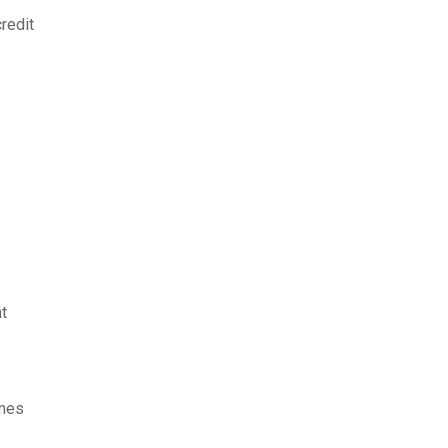
redit
t
ames