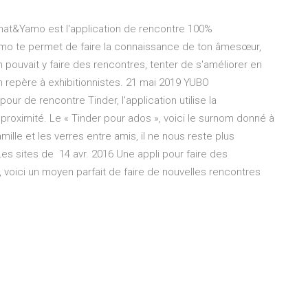
at&Yamo est l'application de rencontre 100%
mo te permet de faire la connaissance de ton âmesœur,
 pouvait y faire des rencontres, tenter de s'améliorer en
un repère à exhibitionnistes. 21 mai 2019 YUBO
ur de rencontre Tinder, l'application utilise la
roximité. Le « Tinder pour ados », voici le surnom donné à
amille et les verres entre amis, il ne nous reste plus
s sites de 14 avr. 2016 Une appli pour faire des
 voici un moyen parfait de faire de nouvelles rencontres