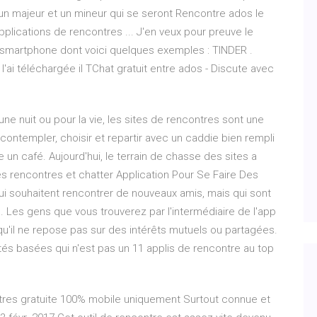
 un majeur et un mineur qui se seront Rencontre ados le
 applications de rencontres ... J'en veux pour preuve le
/smartphone dont voici quelques exemples : TINDER .
 l'ai téléchargée il TChat gratuit entre ados - Discute avec
ne nuit ou pour la vie, les sites de rencontres sont une
 contempler, choisir et repartir avec un caddie bien rempli
un café. Aujourd'hui, le terrain de chasse des sites a
s rencontres et chatter Application Pour Se Faire Des
ui souhaitent rencontrer de nouveaux amis, mais qui sont
e. Les gens que vous trouverez par l'intermédiaire de l'app
 qu'il ne repose pas sur des intérêts mutuels ou partagées.
ités basées qui n'est pas un 11 applis de rencontre au top
ntres gratuite 100% mobile uniquement Surtout connue et