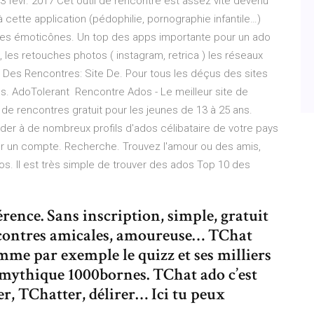
 févr. 2017 Cet outil de rencontre est assez vite devenu
 cette application (pédophilie, pornographie infantile…)
 des émoticônes. Un top des apps importante pour un ado
, les retouches photos ( instagram, retrica ) les réseaux
re Des Rencontres: Site De. Pour tous les déçus des sites
s. AdoTolerant Rencontre Ados - Le meilleur site de
de rencontres gratuit pour les jeunes de 13 à 25 ans.
éder à de nombreux profils d'ados célibataire de votre pays
er un compte. Recherche. Trouvez l'amour ou des amis,
. Il est très simple de trouver des ados Top 10 des
érence. Sans inscription, simple, gratuit
encontres amicales, amoureuse… TChat
omme par exemple le quizz et ses milliers
e mythique 1000bornes. TChat ado c’est
r, TChatter, délirer… Ici tu peux