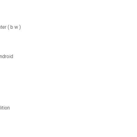
er ( b w )
android
ition