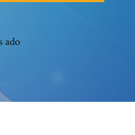
s ado