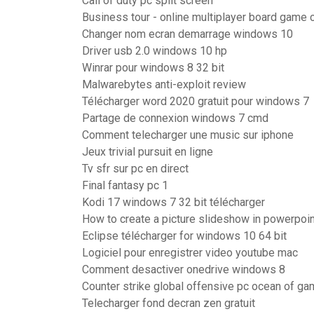
Call of duty pc split screen
Business tour - online multiplayer board game c
Changer nom ecran demarrage windows 10
Driver usb 2.0 windows 10 hp
Winrar pour windows 8 32 bit
Malwarebytes anti-exploit review
Télécharger word 2020 gratuit pour windows 7
Partage de connexion windows 7 cmd
Comment telecharger une music sur iphone
Jeux trivial pursuit en ligne
Tv sfr sur pc en direct
Final fantasy pc 1
Kodi 17 windows 7 32 bit télécharger
How to create a picture slideshow in powerpoin
Eclipse télécharger for windows 10 64 bit
Logiciel pour enregistrer video youtube mac
Comment desactiver onedrive windows 8
Counter strike global offensive pc ocean of g
Telecharger fond decran zen gratuit