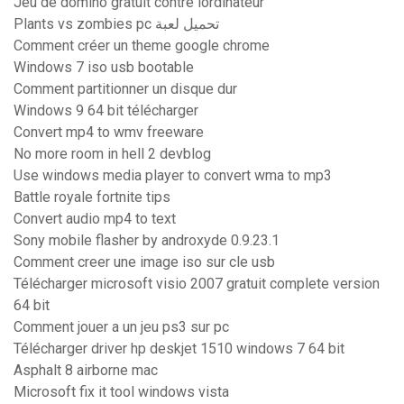
Jeu de domino gratuit contre lordinateur
Plants vs zombies pc تحميل لعبة
Comment créer un theme google chrome
Windows 7 iso usb bootable
Comment partitionner un disque dur
Windows 9 64 bit télécharger
Convert mp4 to wmv freeware
No more room in hell 2 devblog
Use windows media player to convert wma to mp3
Battle royale fortnite tips
Convert audio mp4 to text
Sony mobile flasher by androxyde 0.9.23.1
Comment creer une image iso sur cle usb
Télécharger microsoft visio 2007 gratuit complete version
64 bit
Comment jouer a un jeu ps3 sur pc
Télécharger driver hp deskjet 1510 windows 7 64 bit
Asphalt 8 airborne mac
Microsoft fix it tool windows vista