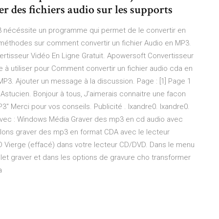
 des fichiers audio sur les supports
MP3 nécéssite un programme qui permet de le convertir en
 méthodes sur comment convertir un fichier Audio en MP3.
rtisseur Vidéo En Ligne Gratuit. Apowersoft Convertisseur
te à utiliser pour Comment convertir un fichier audio cda en
P3. Ajouter un message à la discussion. Page : [1] Page 1
 Astucien. Bonjour à tous, J'aimerais connaitre une facon
P3" Merci pour vos conseils. Publicité . Ixandre0. Ixandre0.
. Avec : Windows Média Graver des mp3 en cd audio avec
llons graver des mp3 en format CDA avec le lecteur
D Vierge (effacé) dans votre lecteur CD/DVD. Dans le menu
glet graver et dans les options de gravure cho transformer
a