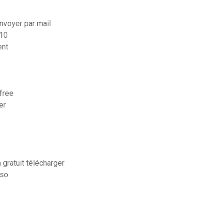
voyer par mail
 10
ent
free
er
gratuit télécharger
iso