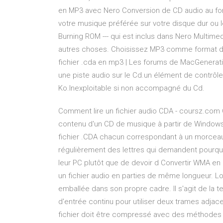
en MP3 avec Nero Conversion de CD audio au fo
votre musique préférée sur votre disque dur ou l
Burning ROM --- qui est inclus dans Nero Multimedia
autres choses. Choisissez MP3 comme format de 
fichier .cda en mp3 | Les forums de MacGenerati
une piste audio sur le Cd.un élément de contrôle : 
Ko.Inexploitable si non accompagné du Cd.
Comment lire un fichier audio CDA - coursz.com C
contenu d'un CD de musique à partir de Windows,
fichier .CDA chacun correspondant à un morceau 
régulièrement des lettres qui demandent pourquo
leur PC plutôt que de devoir d Convertir WMA e
un fichier audio en parties de même longueur. Lo
emballée dans son propre cadre. Il s'agit de la t
d'entrée continu pour utiliser deux trames adjac
fichier doit être compressé avec des méthode