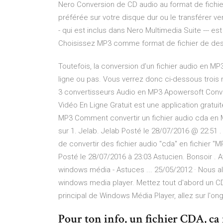
Nero Conversion de CD audio au format de fich
préférée sur votre disque dur ou le transférer ve
- qui est inclus dans Nero Multimedia Suite --- est
Choisissez MP3 comme format de fichier de dest
Toutefois, la conversion d’un fichier audio en 
ligne ou pas. Vous verrez donc ci-dessous trois
3 convertisseurs Audio en MP3 Apowersoft Conve
Vidéo En Ligne Gratuit est une application gratui
MP3 Comment convertir un fichier audio cda en M
sur 1. Jelab. Jelab Posté le 28/07/2016 @ 22:51 .
de convertir des fichier audio "cda" en fichier "M
Posté le 28/07/2016 à 23:03 Astucien. Bonsoir 
windows média - Astuces ... 25/05/2012 · Nous a
windows media player. Mettez tout d'abord un C
principal de Windows Média Player, allez sur l'on
Pour ton info, un fichier CDA, ca 