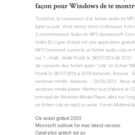
façon pour Windows de te montrer
Toutefois, la conversion d’un fichier audio en 
ligne ou pas. Vous verrez donc ci-dessous trois
3 convertisseurs Audio en MP3 Apowersoft Conve
Vidéo En Ligne Gratuit est une application gratui
MP3 Comment convertir un fichier audio cda en M
sur 1. Jelab. Jelab Posté le 28/07/2016 @ 22:51 .
de convertir des fichier audio "cda" en fichier "M
Posté le 28/07/2016 à 23:03 Astucien. Bonsoir 
windows média - Astuces ... 25/05/2012 · Nous a
windows media player. Mettez tout d'abord un C
principal de Windows Média Player, allez sur l'on
un fichier cda en mp3 ou wma : Forum Multimédi
Cle avast gratuit 2020
Microsoft outlook for mac latest version
Canal plus gratuit sur pc