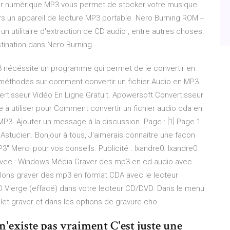
ier numérique MP3 vous permet de stocker votre musique
rs un appareil de lecture MP3 portable. Nero Burning ROM --
 un utilitaire d'extraction de CD audio , entre autres choses.
ination dans Nero Burning
MP3 nécéssite un programme qui permet de le convertir en
 méthodes sur comment convertir un fichier Audio en MP3.
rtisseur Vidéo En Ligne Gratuit. Apowersoft Convertisseur
te à utiliser pour Comment convertir un fichier audio cda en
P3. Ajouter un message à la discussion. Page : [1] Page 1
 Astucien. Bonjour à tous, J'aimerais connaitre une facon
P3" Merci pour vos conseils. Publicité . Ixandre0. Ixandre0.
. Avec : Windows Média Graver des mp3 en cd audio avec
llons graver des mp3 en format CDA avec le lecteur
D Vierge (effacé) dans votre lecteur CD/DVD. Dans le menu
glet graver et dans les options de gravure cho
n'existe pas vraiment C'est juste une