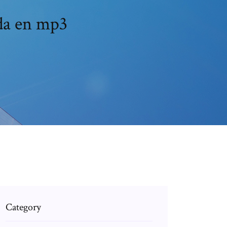
da en mp3
Category