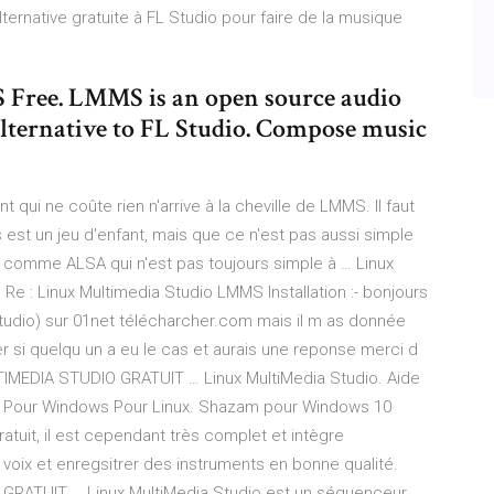
lternative gratuite à FL Studio pour faire de la musique
 Free. LMMS is an open source audio
alternative to FL Studio. Compose music
 qui ne coûte rien n'arrive à la cheville de LMMS. Il faut
 est un jeu d'enfant, mais que ce n'est pas aussi simple
comme ALSA qui n'est pas toujours simple à … Linux
. Re : Linux Multimedia Studio LMMS Installation :- bonjours
 Studio) sur 01net télécharcher.com mais il m as donnée
ller si quelqu un a eu le cas et aurais une reponse merci d
MEDIA STUDIO GRATUIT … Linux MultiMedia Studio. Aide
ger Pour Windows Pour Linux. Shazam pour Windows 10
tuit, il est cependant très complet et intègre
 voix et enregsitrer des instruments en bonne qualité.
ATUIT … Linux MultiMedia Studio est un séquenceur