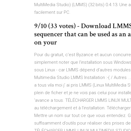
MultiMedia Studio) (LMMS) (32 bits) 0.4.13: Une a
facilement sur PC.
9/10 (33 votes) - Download LMMS
sequencer that can be used as an 
on your
Pour du gratuit, c'est Byzance et aucun concurrent
simplement noter que l'installation sous Windows
sous Linux - car LMMS dépend d'autres modules 
Multimedia Studio LMMS Installation :-( / Autres ..
a tous vila moi j' ai pris LMMS (Linux MultiMedia
plein de ficher et je ne vois pas celui pour insta
'avance a tous. TÉLÉCHARGER LMMS LINUX MULTI
au téléchargement et à l’installation. Téléchar
Mettre un nom sur tout ce que vous entendez. Gra
suffisamment d’outils pour réaliser des prises de
TÉLÉCHARGER LMMS LINUX MULTIMEDIA STUDIO GR