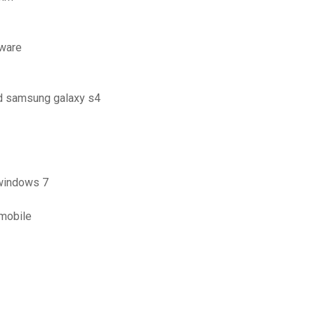
tware
sd samsung galaxy s4
 windows 7
 mobile