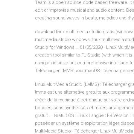
Team is a open source code based freeware. It w
edit or improvise musical and audio content. De
creating sound waves in beats, melodies and rh
download linux multimedia studio gratis (windows
multimedia studio windows, linux multimedia stu
Studio for Windows … 01/05/2020 · Linux MultiMed
creation tool similar to FL Studio (with which it
using an intuitive but comprehensive interface ful
Télécharger LMMS pour macOS : téléchargement
Linux MultiMedia Studio (LMMS) : Télécharger gra
lmms est une alternative gratuite aux programm
créer de la musique électronique sur votre ordin
boucles, sons synthétisés et mixés, arrangements
gratuit ... Gratuit OS : Linux Langue : FR Version :
posséder un système d'exploitation léger disp
MultiMedia Studio - Télécharger Linux MultiMedia 