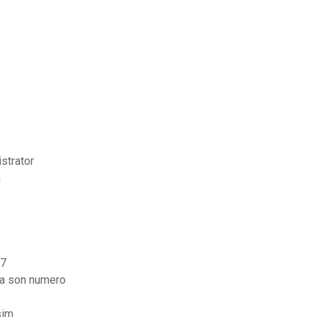
strator
n
 7
 a son numero
sim