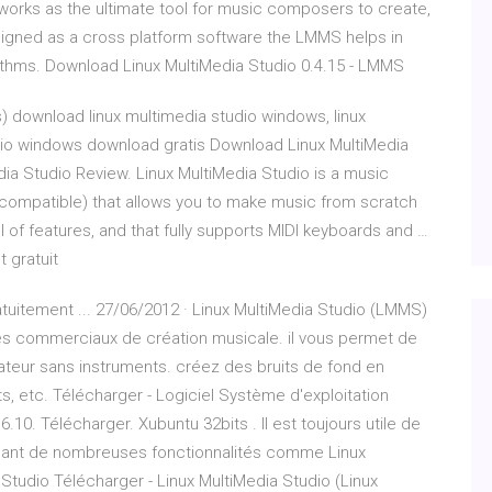
orks as the ultimate tool for music composers to create,
signed as a cross platform software the LMMS helps in
ythms. Download Linux MultiMedia Studio 0.4.15 - LMMS
) download linux multimedia studio windows, linux
dio windows download gratis Download Linux MultiMedia
ia Studio Review. Linux MultiMedia Studio is a music
 is compatible) that allows you to make music from scratch
l of features, and that fully supports MIDI keyboards and …
 gratuit
tuitement ... 27/06/2012 · Linux MultiMedia Studio (LMMS)
es commerciaux de création musicale. il vous permet de
ateur sans instruments. créez des bruits de fond en
, etc. Télécharger - Logiciel Système d'exploitation
 16.10. Télécharger. Xubuntu 32bits . Il est toujours utile de
osant de nombreuses fonctionnalités comme Linux
Studio Télécharger - Linux MultiMedia Studio (Linux