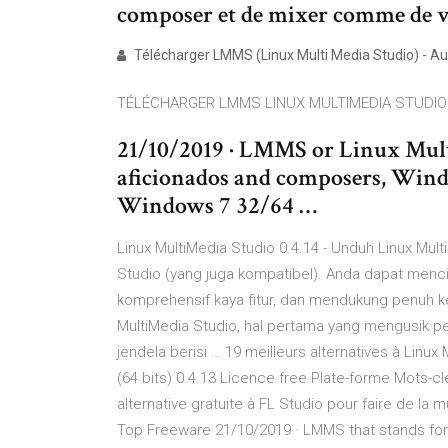
composer et de mixer comme de vr
Télécharger LMMS (Linux Multi Media Studio) - Audi
TÉLÉCHARGER LMMS LINUX MULTIMEDIA STUDIO
21/10/2019 · LMMS or Linux Mult
aficionados and composers, Wind
Windows 7 32/64 …
Linux MultiMedia Studio 0.4.14 - Unduh Linux Mul
Studio (yang juga kompatibel). Anda dapat mencip
komprehensif kaya fitur, dan mendukung penuh ke
MultiMedia Studio, hal pertama yang mengusik p
jendela berisi … 19 meilleurs alternatives à Linux
(64 bits) 0.4.13 Licence free Plate-forme Mots-
alternative gratuite à FL Studio pour faire de la
Top Freeware 21/10/2019 · LMMS that stands fo