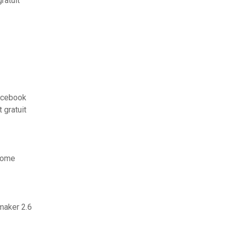
ratuit
acebook
 gratuit
hrome
maker 2.6