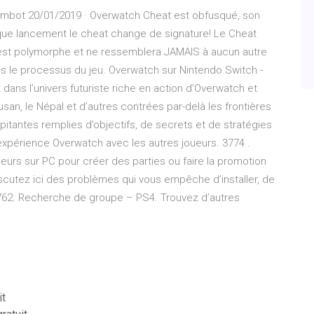
 Aimbot 20/01/2019 · Overwatch Cheat est obfusqué, son
haque lancement le cheat change de signature! Le Cheat
est polymorphe et ne ressemblera JAMAIS à aucun autre
ns le processus du jeu. Overwatch sur Nintendo Switch -
dans l’univers futuriste riche en action d’Overwatch et
san, le Népal et d’autres contrées par-delà les frontières
pitantes remplies d’objectifs, de secrets et de stratégies
xpérience Overwatch avec les autres joueurs. 3774 .
urs sur PC pour créer des parties ou faire la promotion
scutez ici des problèmes qui vous empêche d’installer, de
762. Recherche de groupe – PS4. Trouvez d’autres
it