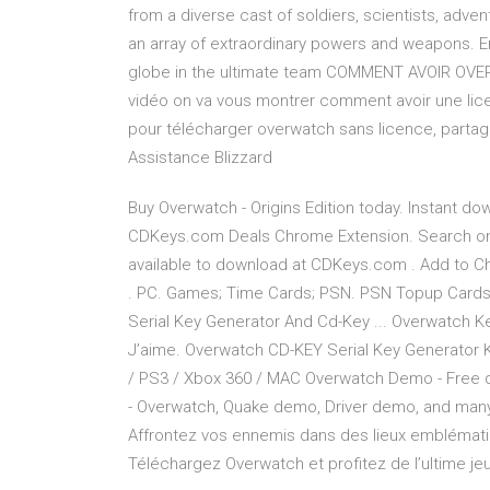
from a diverse cast of soldiers, scientists, adve
an array of extraordinary powers and weapons. E
globe in the ultimate team COMMENT AVOIR OVER
vidéo on va vous montrer comment avoir une lice
pour télécharger overwatch sans licence, partage 
Assistance Blizzard
Buy Overwatch - Origins Edition today. Instant do
CDKeys.com Deals Chrome Extension. Search onli
available to download at CDKeys.com . Add to Chr
. PC. Games; Time Cards; PSN. PSN Topup Cards
Serial Key Generator And Cd-Key ... Overwatch K
J’aime. Overwatch CD-KEY Serial Key Generator
/ PS3 / Xbox 360 / MAC Overwatch Demo - Free 
- Overwatch, Quake demo, Driver demo, and ma
Affrontez vos ennemis dans des lieux emblémat
Téléchargez Overwatch et profitez de l’ultime jeu