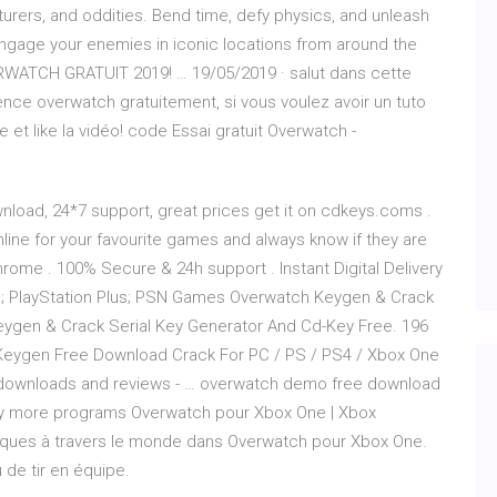
nturers, and oddities. Bend time, defy physics, and unleash
ngage your enemies in iconic locations from around the
WATCH GRATUIT 2019! … 19/05/2019 · salut dans cette
nce overwatch gratuitement, si vous voulez avoir un tuto
et like la vidéo! code Essai gratuit Overwatch -
wnload, 24*7 support, great prices get it on cdkeys.coms .
ne for your favourite games and always know if they are
ome . 100% Secure & 24h support . Instant Digital Delivery
; PlayStation Plus; PSN Games Overwatch Keygen & Crack
eygen & Crack Serial Key Generator And Cd-Key Free. 196
 Keygen Free Download Crack For PC / PS / PS4 / Xbox One
downloads and reviews - … overwatch demo free download
ny more programs Overwatch pour Xbox One | Xbox
iques à travers le monde dans Overwatch pour Xbox One.
 de tir en équipe.