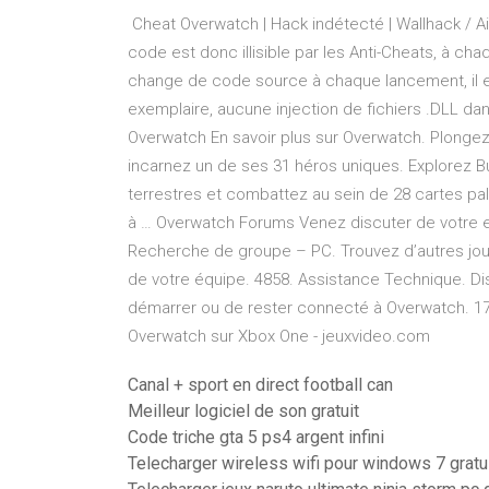
️ Cheat Overwatch | Hack indétecté | Wallhack /
code est donc illisible par les Anti-Cheats, à c
change de code source à chaque lancement, il 
exemplaire, aucune injection de fichiers .DLL da
Overwatch En savoir plus sur Overwatch. Plongez 
incarnez un de ses 31 héros uniques. Explorez Bu
terrestres et combattez au sein de 28 cartes pal
à … Overwatch Forums Venez discuter de votre e
Recherche de groupe – PC. Trouvez d’autres joue
de votre équipe. 4858. Assistance Technique. Di
démarrer ou de rester connecté à Overwatch. 1
Overwatch sur Xbox One - jeuxvideo.com
Canal + sport en direct football can
Meilleur logiciel de son gratuit
Code triche gta 5 ps4 argent infini
Telecharger wireless wifi pour windows 7 gratu