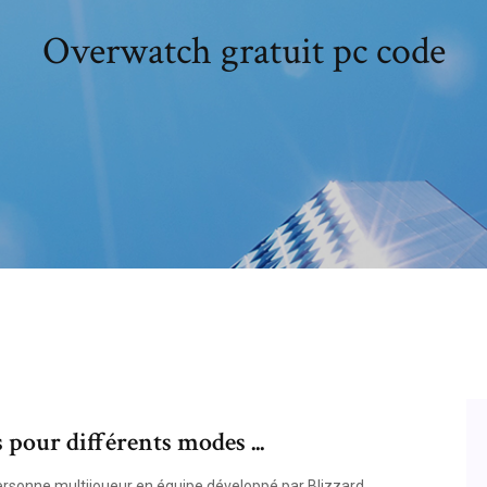
Overwatch gratuit pc code
 pour différents modes ...
personne multijoueur en équipe développé par Blizzard