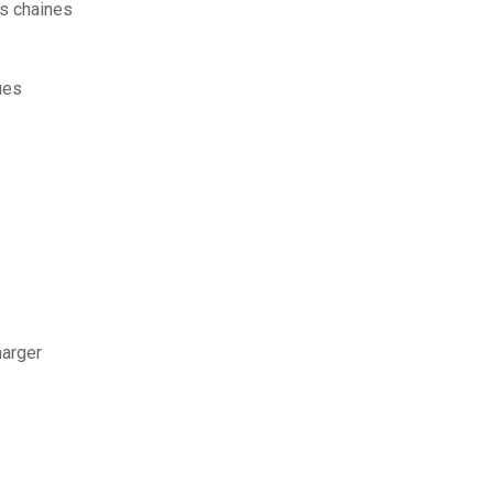
s chaines
ues
harger