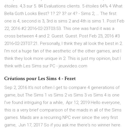
étoiles. 4,3 sur 5. 84 Evaluations clients. 5 étoiles 64% 4 What
Bella Goth Looks Best? 1? 2? 3? or 4? - Sims 2, … The first
one is 4, second is 3, 3rd is sims 2 and 4th is sims 1. Post Feb
22, 2016 #2 2016-02-23T03:53. This one was hard it was a
cross between 4 and 2. Guest. Guest. Post Feb 23, 2016 #3
2016-02-23T07:21. Personally, I think they all look the best in 2.
I'm not a huge fan of the aesthetic of the other games, and I
think they look more unique in 2. This is just my opinion, but I
think with Les Sims sur PC - jeuxvideo.com
Créations pour Les Sims 4 - Fezet
Sep 2, 2016 It's not often I get to compare 4 generations of
game, but The Sims 1 vs Sims 2 vs Sims 3 vs Sims 4 is one
I've found intriguing for a while, Apr 12, 2019 Hello everyone,
this is a very brief comparison of the maids in all of the Sims
games. Maids are a recurring NPC ever since the very first
game, Jun 17, 2017 So if you ask me there's no winner here.