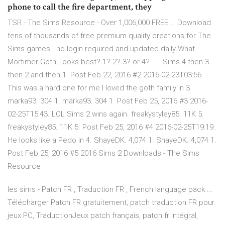
phone to call the fire department, they
TSR - The Sims Resource - Over 1,006,000 FREE … Download
tens of thousands of free premium quality creations for The
Sims games - no login required and updated daily What
Mortimer Goth Looks best? 1? 2? 3? or 4? - … Sims 4 then 3
then 2 and then 1. Post Feb 22, 2016 #2 2016-02-23T03:56.
This was a hard one for me I loved the goth family in 3.
marka93. 304 1. marka93. 304 1. Post Feb 25, 2016 #3 2016-
02-25T15:43. LOL Sims 2 wins again. freakystyley85. 11K 5.
freakystyley85. 11K 5. Post Feb 25, 2016 #4 2016-02-25T19:19.
He looks like a Pedo in 4. ShayeDK. 4,074 1. ShayeDK. 4,074 1.
Post Feb 25, 2016 #5 2016 Sims 2 Downloads - The Sims
Resource
les sims - Patch FR , Traduction FR , French language pack ...
Télécharger Patch FR gratuitement, patch traduction FR pour
jeux PC, TraductionJeux patch français, patch fr intégral,