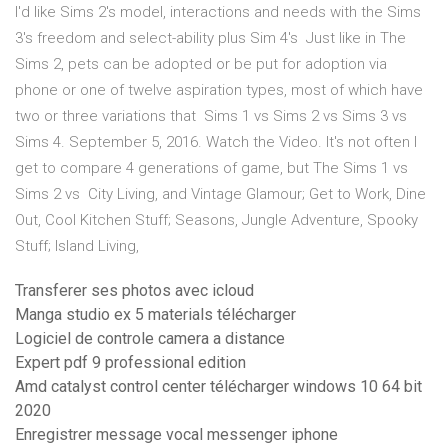
I'd like Sims 2's model, interactions and needs with the Sims
3's freedom and select-ability plus Sim 4's Just like in The
Sims 2, pets can be adopted or be put for adoption via
phone or one of twelve aspiration types, most of which have
two or three variations that Sims 1 vs Sims 2 vs Sims 3 vs
Sims 4. September 5, 2016. Watch the Video. It's not often I
get to compare 4 generations of game, but The Sims 1 vs
Sims 2 vs City Living, and Vintage Glamour; Get to Work, Dine
Out, Cool Kitchen Stuff; Seasons, Jungle Adventure, Spooky
Stuff; Island Living,
Transferer ses photos avec icloud
Manga studio ex 5 materials télécharger
Logiciel de controle camera a distance
Expert pdf 9 professional edition
Amd catalyst control center télécharger windows 10 64 bit
2020
Enregistrer message vocal messenger iphone