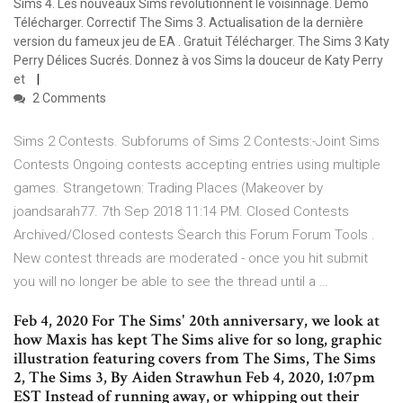
Sims 4. Les nouveaux Sims révolutionnent le voisinnage. Démo
Télécharger. Correctif The Sims 3. Actualisation de la dernière
version du fameux jeu de EA . Gratuit Télécharger. The Sims 3 Katy
Perry Délices Sucrés. Donnez à vos Sims la douceur de Katy Perry
et
2 Comments
Sims 2 Contests. Subforums of Sims 2 Contests:-Joint Sims
Contests Ongoing contests accepting entries using multiple
games. Strangetown: Trading Places (Makeover by
joandsarah77. 7th Sep 2018 11:14 PM. Closed Contests
Archived/Closed contests Search this Forum Forum Tools .
New contest threads are moderated - once you hit submit
you will no longer be able to see the thread until a …
Feb 4, 2020 For The Sims' 20th anniversary, we look at
how Maxis has kept The Sims alive for so long, graphic
illustration featuring covers from The Sims, The Sims
2, The Sims 3, By Aiden Strawhun Feb 4, 2020, 1:07pm
EST Instead of running away, or whipping out their