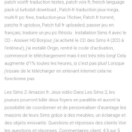
patch vostfr traduction textes, patch voix fr, french language
pack ul turbobit download , Patch-fr traduction jeux mega,
multi-fr pc free, traduction-jeux 1fichier, Patch fr torrent,
patchs fr uptobox, Patch full fr uploaded, passer jeu en
français, traduire un jeu pc Résolu : Installation Sims 4 avec le
CD - Answer HQ Bonjour, j'ai acheté le CD des Sims 4 (2CD à
l'intérieur), j'ai installé Origin, rentré le code d'activation,
commencé le téléchargement mais il est très très long! Cela
augmente d'1% toutes les heures, si c'est pas plus! Lorsque
j'essaie de le télécharger en enlevant internet cela ne
fonctionne pas
Les Sims 2: Amazon.fr: Jeux vidéo Dans Les Sims 2, les
joueurs pourront bâtir deux foyers en parallèle et auront la
possibilité de coordonner et de personnaliser d'avantage les
maisons de leurs Sims grâce à des meubles, un éclairage et
des objets innovants. Questions et réponses des clients Voir
les questions et réponses. Commentaires client. 4,3 sur 5