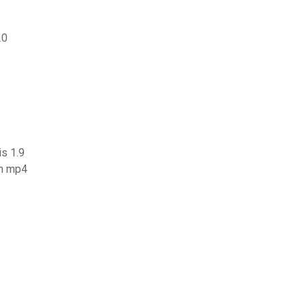
20
is 1.9
un mp4