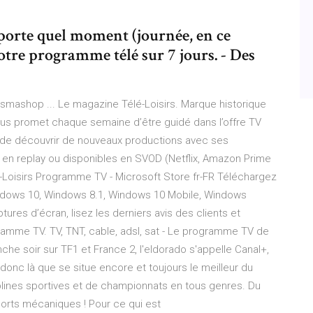
porte quel moment (journée, en ce
otre programme télé sur 7 jours. - Des
smashop ... Le magazine Télé-Loisirs. Marque historique
ous promet chaque semaine d’être guidé dans l’offre TV
es, de découvrir de nouveaux productions avec ses
n replay ou disponibles en SVOD (Netflix, Amazon Prime
Loisirs Programme TV - Microsoft Store fr-FR Téléchargez
Windows 10, Windows 8.1, Windows 10 Mobile, Windows
es d’écran, lisez les derniers avis des clients et
ramme TV. TV, TNT, cable, adsl, sat - Le programme TV de
che soir sur TF1 et France 2, l'eldorado s'appelle Canal+,
donc là que se situe encore et toujours le meilleur du
plines sportives et de championnats en tous genres. Du
ports mécaniques ! Pour ce qui est