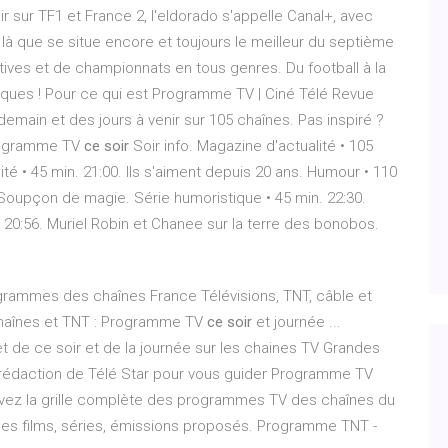
ir sur TF1 et France 2, l'eldorado s'appelle Canal+, avec
 là que se situe encore et toujours le meilleur du septième
rtives et de championnats en tous genres. Du football à la
ques ! Pour ce qui est Programme TV | Ciné Télé Revue
emain et des jours à venir sur 105 chaînes. Pas inspiré ?
Programme TV
ce soir
Soir info. Magazine d'actualité • 105
té • 45 min. 21:00. Ils s'aiment depuis 20 ans. Humour • 110
. Soupçon de magie. Série humoristique • 45 min. 22:30.
20:56. Muriel Robin et Chanee sur la terre des bonobos.
grammes des chaînes France Télévisions, TNT, câble et
 chaînes et TNT : Programme TV
ce soir
et journée ...
de ce soir et de la journée sur les chaines TV Grandes
a rédaction de Télé Star pour vous guider Programme TV
ez la grille complète des programmes TV des chaînes du
les films, séries, émissions proposés. Programme TNT -