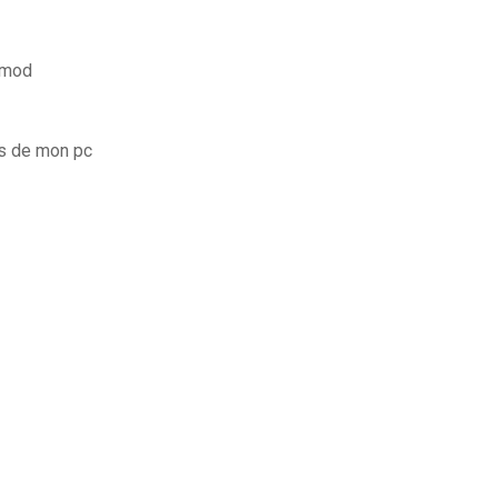
 mod
es de mon pc