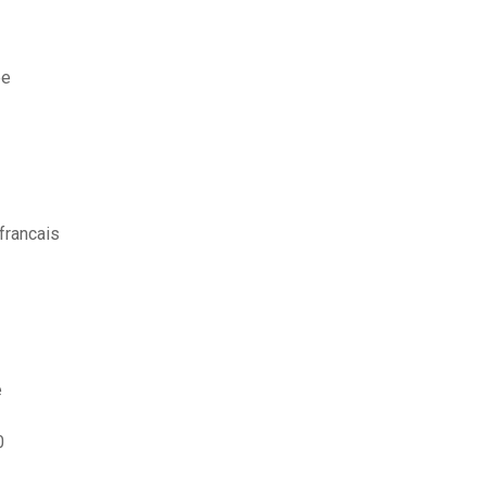
ee
francais
e
0