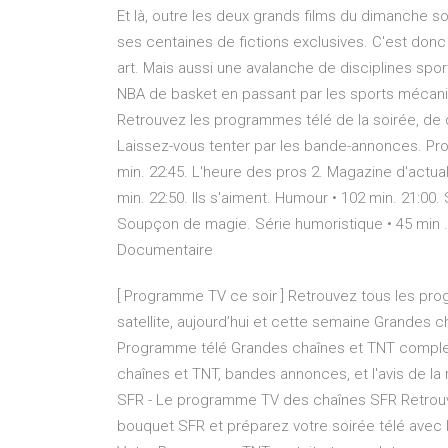
Et là, outre les deux grands films du dimanche so
ses centaines de fictions exclusives. C'est donc
art. Mais aussi une avalanche de disciplines spo
NBA de basket en passant par les sports mécani
Retrouvez les programmes télé de la soirée, de d
Laissez-vous tenter par les bande-annonces. 
min. 22:45. L'heure des pros 2. Magazine d'actuali
min. 22:50. Ils s'aiment. Humour • 102 min. 21:00
Soupçon de magie. Série humoristique • 45 min . 
Documentaire
[ Programme TV ce soir ] Retrouvez tous les pro
satellite, aujourd’hui et cette semaine Grandes
Programme télé Grandes chaînes et TNT complet 
chaînes et TNT, bandes annonces, et l'avis de l
SFR - Le programme TV des chaînes SFR Retrouv
bouquet SFR et préparez votre soirée télé avec 