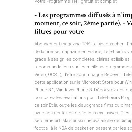
Votre Programme TNT gratuit et complet
- Les programmes diffusés à n'im
moment, ce soir, 2ème partie). - V
filtres pour votre
Abonnement magazine Télé Loisirs pas cher - Pri
de la presse magazine en France, Télé-Loisirs v
grâce à ses grilles complètes, claires et lisibl
recommandations sur les meilleurs programmes e
Video, OCS…), d’être accompagné Recevoir Télé-
cette application sur le Microsoft Store pour 
Phone 8.1, Windows Phone 8. Découvrez des captur
comparez les évaluations pour Télé-Loisirs Prog
ce soir
Et là, outre les deux grands films du diman
avec ses centaines de fictions exclusives. C'est 
septième art. Mais aussi une avalanche de disci
football à la NBA de basket en passant par les s