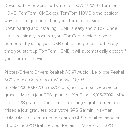
Download - Freeware software to … 30/04/2020 · TomTom
HOME (TomTomHOME.exe). TomTom HOME is the easiest
way to manage content on your TomTom device.
Downloading and installing HOME is easy and quick. Once
installed, simply connect your TomTom device to your
computer by using your USB cable and get started. Every
time you start up TomTom HOME, it will automatically detect if
your TomTom device
Pilotes/Drivers Drivers Realtek AC'97 Audio . Le pilote Realtek
AC'97 Audio Codec pour Windows 98/98
SE/Me/2000/XP/2003 (32/64 bits) est compatible avec un
grand … Mise a jour GPS gratuite - YouTube 19/05/2009 · Mise
a jour GPS gratuite Comment télécharger gratuitement des
mises a jour gratuites pour votre GPS Garmin , Navman ,
TOMTOM. Des centaines de cartes GPS gratuites dispo sur
http Carte GPS Gratuite pour Renault – Mise à jour GPS