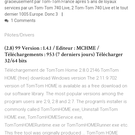
gracieusement par Tom-Tom France après 5 ans de loyaux
services par un Tom-Tom 740 Live, 2 Tom-Tom 740 Live et le tout
dernier 1005 Europe. Donc 3
1 Comments
Pilotes/Drivers
(2.8) 99 Version : 1.4.1 / Editeur : MCHME /
Téléchargements : 953 (7 derniers jours) Télécharger
32/64 bits
Téléchargement de TomTom Home 2.8.0.2146 TomTom
HOME (free) download Windows version The 2.11.9.702
version of TomTom HOME is available as a free download on
our software library. The most popular versions among the
program users are 2.9, 2.8 and 2.7. The program's installer is
commonly called TomTomHOME.exe, Uninstall TomTom
HOME.exe, TomTomHOMEService.exe,
TomTomHOMERuntime.exe or TomTomHOMERunner.exe etc.
This free tool was originally produced … TomTom HOME